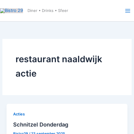
Ga
naar
Diner • Drinks • Sfeer
de
inhoud
restaurant naaldwijk
actie
Acties
Schnitzel Donderdag
Bistro29
/
23 september 2025