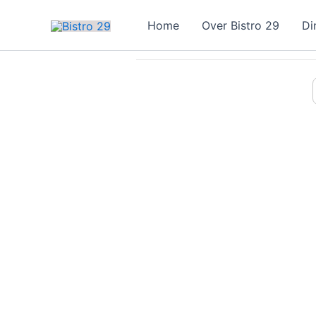
Ga
Home
Over Bistro 29
Di
naar
de
inhoud