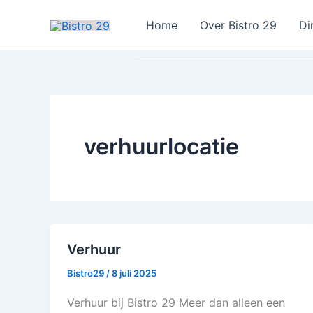
Ga
Home
Over Bistro 29
Di
naar
de
inhoud
verhuurlocatie
Verhuur
Bistro29
/
8 juli 2025
Verhuur bij Bistro 29 Meer dan alleen een