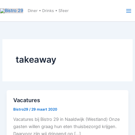
Ga
naar
Diner • Drinks • Sfeer
de
inhoud
takeaway
Vacatures
Bistro29
/
29 maart 2020
Vacatures bij Bistro 29 in Naaldwijk (Westland) Onze
gasten willen graag hun eten thuisbezorgd krijgen.
Daarvoor zijn wij dringend op […]