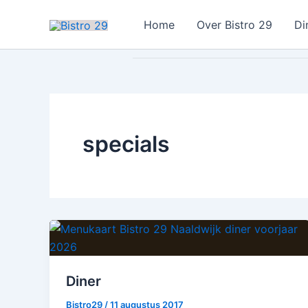
Ga
Home
Over Bistro 29
Di
naar
de
inhoud
specials
Diner
Bistro29
/
11 augustus 2017