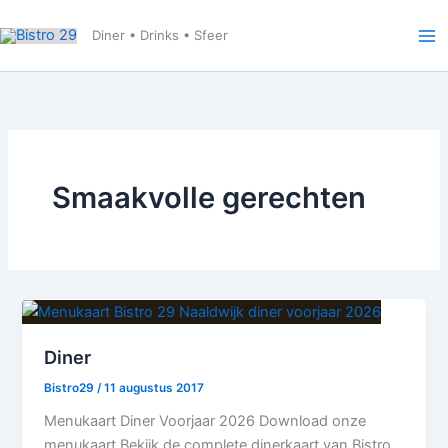
Ga
naar
Diner • Drinks • Sfeer
de
inhoud
Smaakvolle gerechten
Diner
Bistro29
/
11 augustus 2017
Menukaart Diner Voorjaar 2026 Download onze
menukaart Bekijk de complete dinerkaart van Bistro