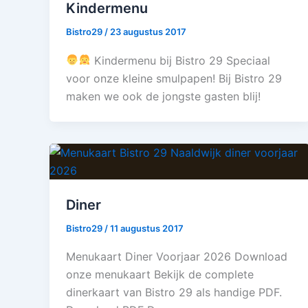
Kindermenu
Bistro29
/
23 augustus 2017
Kindermenu bij Bistro 29 Speciaal
voor onze kleine smulpapen! Bij Bistro 29
maken we ook de jongste gasten blij!
Diner
Bistro29
/
11 augustus 2017
Menukaart Diner Voorjaar 2026 Download
onze menukaart Bekijk de complete
dinerkaart van Bistro 29 als handige PDF.