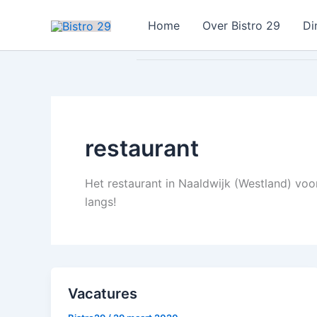
Ga
Home
Over Bistro 29
Di
naar
de
inhoud
restaurant
Het restaurant in Naaldwijk (Westland) voo
langs!
Vacatures