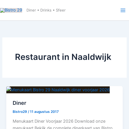
Ga
naar
Diner • Drinks • Sfeer
de
inhoud
Restaurant in Naaldwijk
Diner
Bistro29
/
11 augustus 2017
Menukaart Diner Voorjaar 2026 Download onze
menukaart Bekijk de complete dinerkaart van Bistro