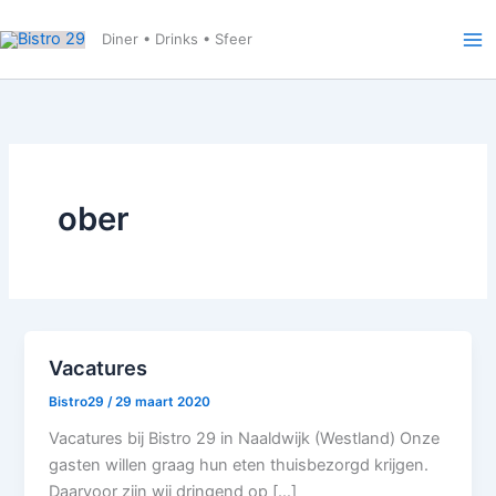
Ga
naar
Diner • Drinks • Sfeer
de
inhoud
ober
Vacatures
Bistro29
/
29 maart 2020
Vacatures bij Bistro 29 in Naaldwijk (Westland) Onze
gasten willen graag hun eten thuisbezorgd krijgen.
Daarvoor zijn wij dringend op […]