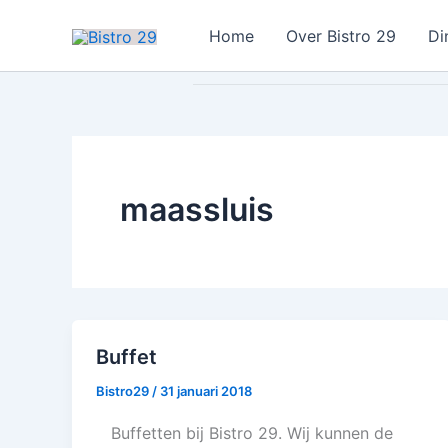
Ga
Home
Over Bistro 29
Di
naar
de
inhoud
maassluis
Buffet
Bistro29
/
31 januari 2018
Buffetten bij Bistro 29. Wij kunnen de