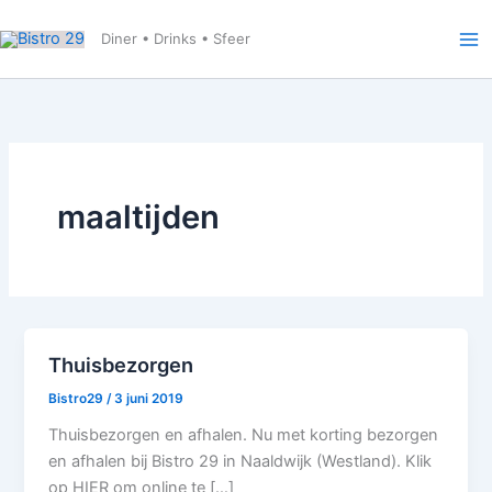
Ga
naar
Diner • Drinks • Sfeer
de
inhoud
maaltijden
Thuisbezorgen
Bistro29
/
3 juni 2019
Thuisbezorgen en afhalen. Nu met korting bezorgen
en afhalen bij Bistro 29 in Naaldwijk (Westland). Klik
op HIER om online te […]