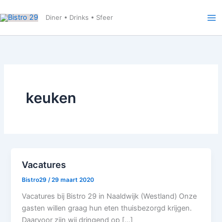
Ga
naar
Diner • Drinks • Sfeer
de
inhoud
keuken
Vacatures
Bistro29
/
29 maart 2020
Vacatures bij Bistro 29 in Naaldwijk (Westland) Onze
gasten willen graag hun eten thuisbezorgd krijgen.
Daarvoor zijn wij dringend op […]