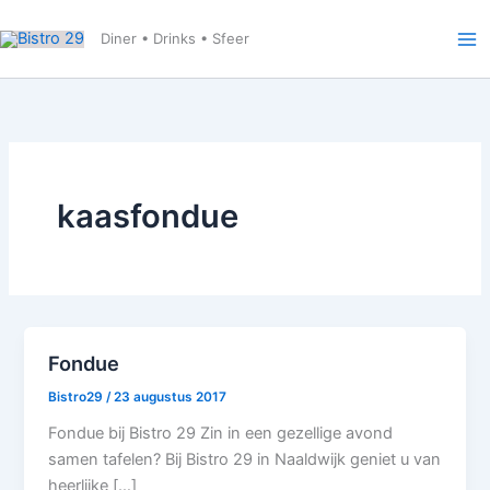
Ga
naar
Diner • Drinks • Sfeer
de
inhoud
kaasfondue
Fondue
Bistro29
/
23 augustus 2017
Fondue bij Bistro 29 Zin in een gezellige avond
samen tafelen? Bij Bistro 29 in Naaldwijk geniet u van
heerlijke […]