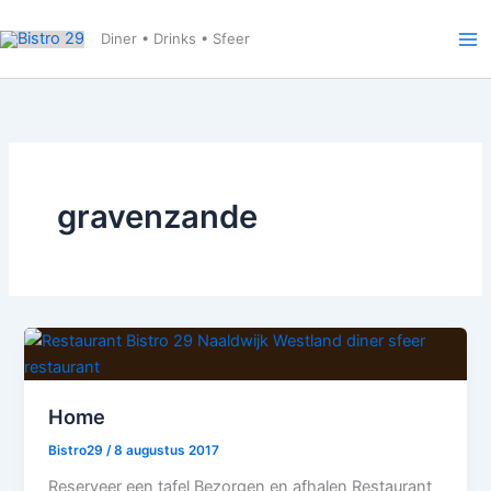
Ga
naar
Diner • Drinks • Sfeer
de
inhoud
gravenzande
Home
Bistro29
/
8 augustus 2017
Reserveer een tafel Bezorgen en afhalen Restaurant