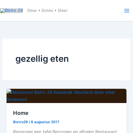
Ga
naar
Diner • Drinks • Sfeer
de
inhoud
gezellig eten
Home
Bistro29
/
8 augustus 2017
Reserveer een tafel Bezorgen en afhalen Restaurant