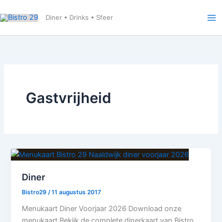
Ga
naar
Diner • Drinks • Sfeer
de
inhoud
Gastvrijheid
Diner
Bistro29
/
11 augustus 2017
Menukaart Diner Voorjaar 2026 Download onze
menukaart Bekijk de complete dinerkaart van Bistro