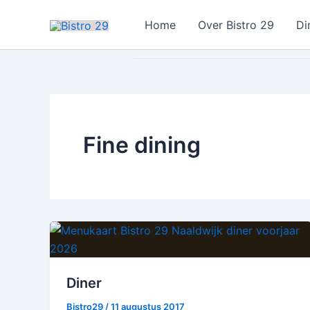
Ga
Home
Over Bistro 29
Di
naar
de
inhoud
Fine dining
Diner
Bistro29
/
11 augustus 2017