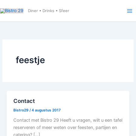
Ga
naar
Diner • Drinks • Sfeer
de
inhoud
feestje
Contact
Bistro29
/
4 augustus 2017
Contact met Bistro 29 Heeft u vragen, wilt u een tafel
reserveren of meer weten over feesten, partijen en
catering? […]