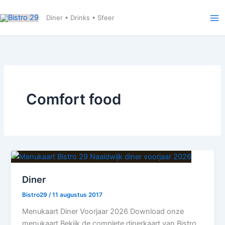
Ga
naar
Diner • Drinks • Sfeer
de
inhoud
Comfort food
Diner
Bistro29
/
11 augustus 2017
Menukaart Diner Voorjaar 2026 Download onze
menukaart Bekijk de complete dinerkaart van Bistro