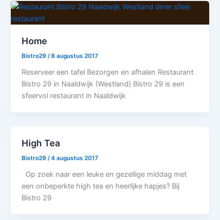
Home
Bistro29
/
8 augustus 2017
Reserveer een tafel Bezorgen en afhalen Restaurant
Bistro 29 in Naaldwijk (Westland) Bistro 29 is een
sfeervol restaurant in Naaldwijk
High Tea
Bistro29
/
4 augustus 2017
Op zoek naar een leuke en gezellige middag met
een onbeperkte high tea en heerlijke hapjes? Bij
Bistro 29