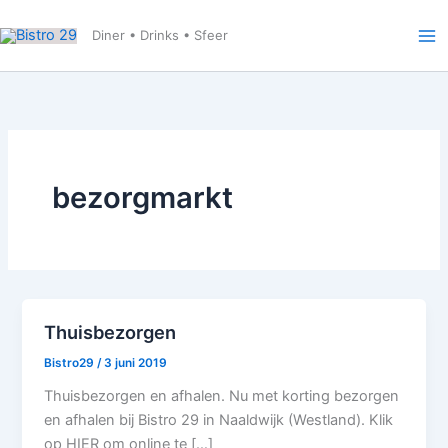
Ga
naar
Diner • Drinks • Sfeer
de
inhoud
bezorgmarkt
Thuisbezorgen
Bistro29
/
3 juni 2019
Thuisbezorgen en afhalen. Nu met korting bezorgen
en afhalen bij Bistro 29 in Naaldwijk (Westland). Klik
op HIER om online te […]