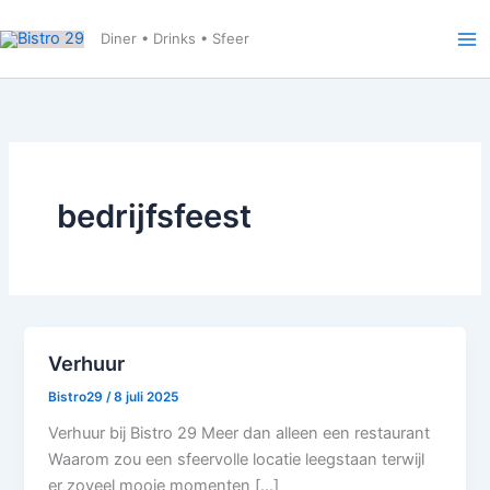
Ga
naar
Diner • Drinks • Sfeer
de
inhoud
bedrijfsfeest
Verhuur
Bistro29
/
8 juli 2025
Verhuur bij Bistro 29 Meer dan alleen een restaurant
Waarom zou een sfeervolle locatie leegstaan terwijl
er zoveel mooie momenten […]