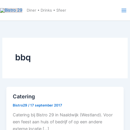
Ga
naar
Diner • Drinks • Sfeer
de
inhoud
bbq
Catering
Bistro29
/
17 september 2017
Catering bij Bistro 29 in Naaldwijk (Westland). Voor
een feest aan huis of bedrijf of op een andere
externe locatie […]