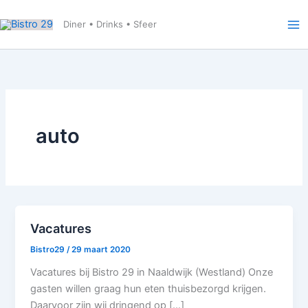
Ga
naar
Diner • Drinks • Sfeer
de
inhoud
auto
Vacatures
Bistro29
/
29 maart 2020
Vacatures bij Bistro 29 in Naaldwijk (Westland) Onze
gasten willen graag hun eten thuisbezorgd krijgen.
Daarvoor zijn wij dringend op […]