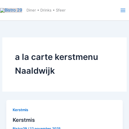
Ga
naar
Diner • Drinks • Sfeer
de
inhoud
a la carte kerstmenu
Naaldwijk
Kerstmis
Kerstmis
Bistro29
/
12 november 2025