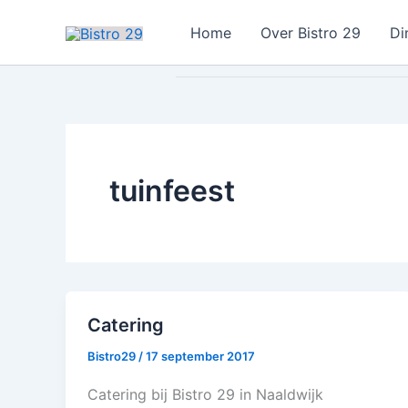
Ga
Home
Over Bistro 29
Di
naar
de
inhoud
tuinfeest
Catering
Bistro29
/
17 september 2017
Catering bij Bistro 29 in Naaldwijk